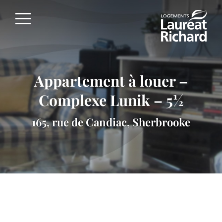
Skip
to
content
Appartement à louer –
Complexe Lunik – 5½
165, rue de Candiac, Sherbrooke