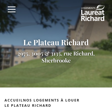
Skip
to
content
Le Plateau Richard
2975, 3005 & 3135, rue Richard,
Sherbrooke
ACCUEIL
NOS LOGEMENTS À LOUER
LE PLATEAU RICHARD